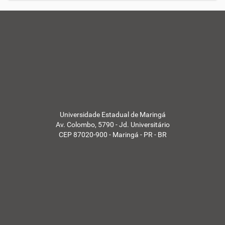
t
í
c
i
a
s
d
a
U
E
M
-
Universidade Estadual de Maringá
Av. Colombo, 5790 - Jd. Universitário
CEP 87020-900 - Maringá - PR - BR