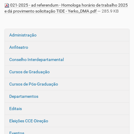
021-2025 - ad referendum - Homologa horário de trabalho 2025
e dá provimento solicitação TIDE - Yerko_DMA.pdf
— 285.9 KB
Administração
N
a
Anfiteatro
v
e
Conselho Interdepartamental
g
Cursos de Graduação
a
ç
Cursos de Pós-Graduação
ã
o
Departamentos
Editais
Eleições CCE-Direção
Eventos