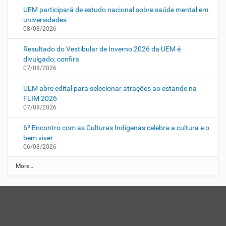
UEM participará de estudo nacional sobre saúde mental em
universidades
08/08/2026
Resultado do Vestibular de Inverno 2026 da UEM é
divulgado; confira
07/08/2026
UEM abre edital para selecionar atrações ao estande na
FLIM 2026
07/08/2026
6º Encontro com as Culturas Indígenas celebra a cultura e o
bem viver
06/08/2026
N
More…
o
t
í
c
i
a
s