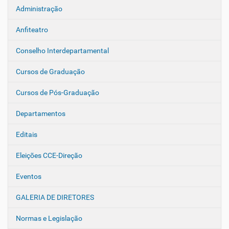
Administração
N
a
Anfiteatro
v
e
Conselho Interdepartamental
g
Cursos de Graduação
a
ç
Cursos de Pós-Graduação
ã
o
Departamentos
Editais
Eleições CCE-Direção
Eventos
GALERIA DE DIRETORES
Normas e Legislação