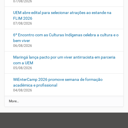
07/08/2026
UEM abre edital para selecionar atrações ao estande na
FLIM 2026
07/08/2026
6º Encontro com as Culturas Indígenas celebra a cultura e o
bem viver
06/08/2026
Maringá lança pacto por um viver antirracista em parceria
com a UEM
05/08/2026
WiEnterCamp 2026 promove semana de formação
acadêmica e profissional
04/08/2026
N
More…
o
t
í
c
i