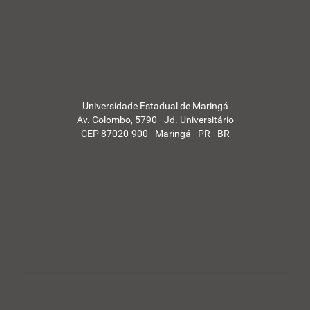
a
s
d
a
U
E
M
-
Universidade Estadual de Maringá
Av. Colombo, 5790 - Jd. Universitário
CEP 87020-900 - Maringá - PR - BR