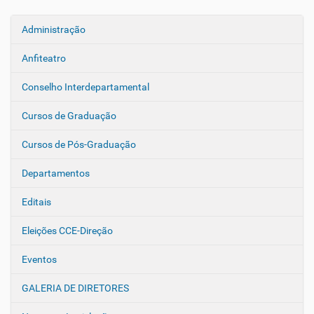
Administração
N
a
Anfiteatro
v
e
Conselho Interdepartamental
g
Cursos de Graduação
a
ç
Cursos de Pós-Graduação
ã
o
Departamentos
Editais
Eleições CCE-Direção
Eventos
GALERIA DE DIRETORES