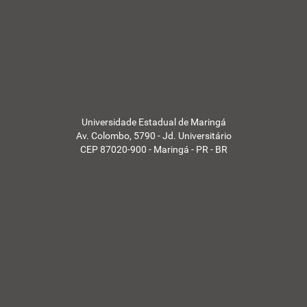
i
a
s
d
a
U
E
M
-
Universidade Estadual de Maringá
Av. Colombo, 5790 - Jd. Universitário
CEP 87020-900 - Maringá - PR - BR