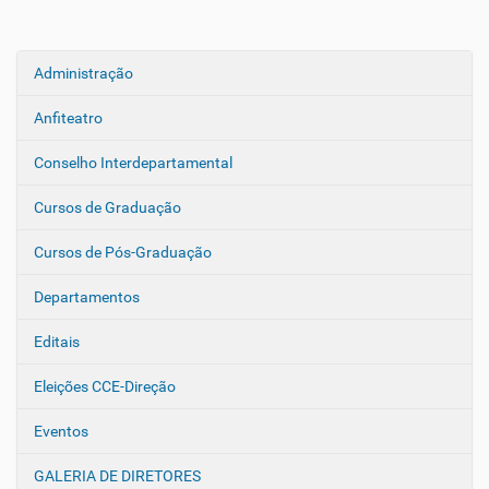
Administração
N
a
Anfiteatro
v
e
Conselho Interdepartamental
g
Cursos de Graduação
a
ç
Cursos de Pós-Graduação
ã
o
Departamentos
Editais
Eleições CCE-Direção
Eventos
GALERIA DE DIRETORES